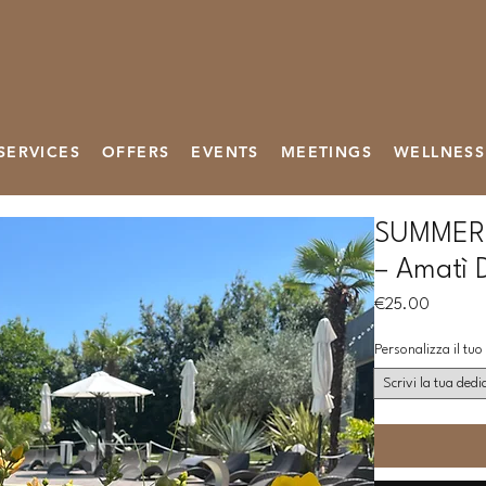
SERVICES
OFFERS
EVENTS
MEETINGS
WELLNESS
SUMMER 
– Amatì 
Price
€25.00
Personalizza il tu
Scrivi la tua dedi