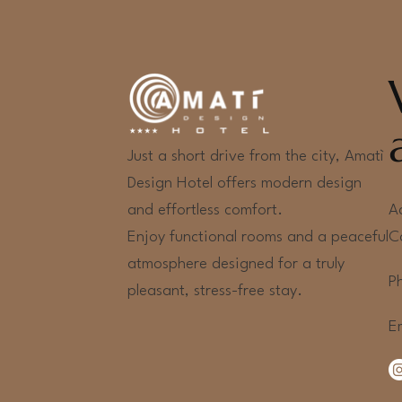
Just a short drive from the city, Amatì
Design Hotel offers modern design
A
and effortless comfort.
C
Enjoy functional rooms and a peaceful
atmosphere designed for a truly
P
pleasant, stress-free stay.
E