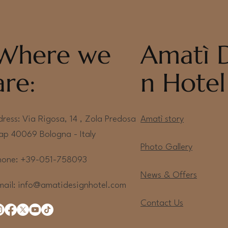
via e-mail, assi
L’invio avviene 
Prenotazione
sicuro.
mail, garantendo
possibile co
soluzione sempli
tramite Wha
Where we
Amatì 
Valido Saba
are:
n Hotel
Cuffie pisci
dress: Via Rigosa, 14 , Zola Predosa
Amatì story
ap 40069 Bologna - Italy
Photo Gallery
hone: +39-051-758093
News & Offers
mail:
info@amatidesignhotel.com
Contact Us