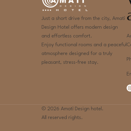
Just a short drive from the city, Amatì
Design Hotel offers modern design
A
and effortless comfort.
C
Enjoy functional rooms and a peaceful
atmosphere designed for a truly
P
pleasant, stress-free stay.
E
© 2026 Amatì Design hotel.
All reserved rights.