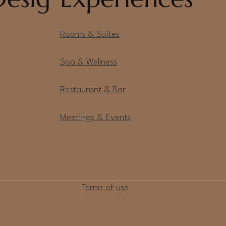
notabile nei mesi di luglio e agosto 
Rooms & Suites
allentare, respirare e ritrovare equilibrio nel 
lla luce morbida della nostra spa.
Spa & Wellness
Restaurant & Bar
Meetings & Events
Terms of use