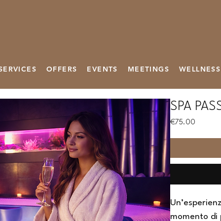
SERVICES
OFFERS
EVENTS
MEETINGS
WELLNESS
SPA PASS-
Price
€75.00
Un’esperienz
momento di p