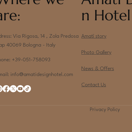
non pre
are:
n Hotel
Un invito a r
silenzio e ne
dress: Via Rigosa, 14 , Zola Predosa
Amatì story
ap 40069 Bologna - Italy
Photo Gallery
hone: +39-051-758093
News & Offers
mail:
info@amatidesignhotel.com
Contact Us
Privacy Policy