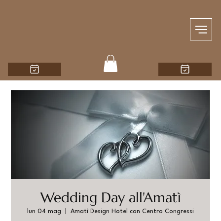
Wedding Day all'Amatì
lun 04 mag
  |  
Amatì Design Hotel con Centro Congressi