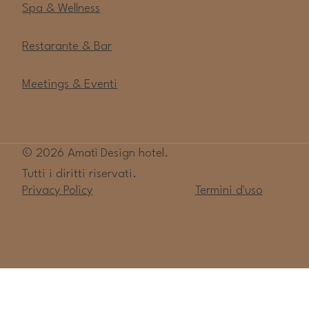
Spa & Wellness
Restarante & Bar
Meetings & Eventi
© 2026 Amatì Design hotel.
Tutti i diritti riservati.
Privacy Policy
Termini d'uso