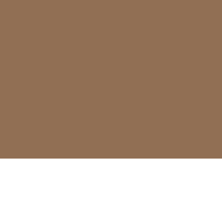
"Voglio che la mia cucina sia per tutti: un
luogo dove riscoprire i sapori della
tradizione, tra genuinità, freschezza e colori,
come in una tela di Van Gogh.”