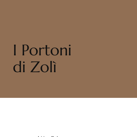
I Portoni
di Zolì