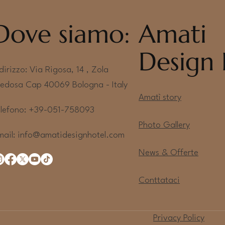
Dove siamo:
Amati
Design 
dirizzo: Via Rigosa, 14 , Zola
redosa Cap 40069 Bologna - Italy
Amatì story
elefono: +39-051-758093
Photo Gallery
mail:
info@amatidesignhotel.com
News & Offerte
Conttataci
Privacy Policy