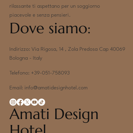
rilassante ti aspettano per un soggiorno
Lasciati conquistare dal perfetto equilibrio tra 
piacevole e senza pensieri.
design, benessere e convivialità in una location 
Dove siamo:
unica.
Prenota ora il tuo AMATÌ SPA PARTY e vivi 2 
ore indimenticabili di puro relax esclusivo.
Indirizzo: Via Rigosa, 14 , Zola Predosa Cap 40069
Bologna - Italy
Accessibile solo agli over 16
Telefono: +39-051-758093
Email:
info@amatidesignhotel.com
Amati Design
Hotel