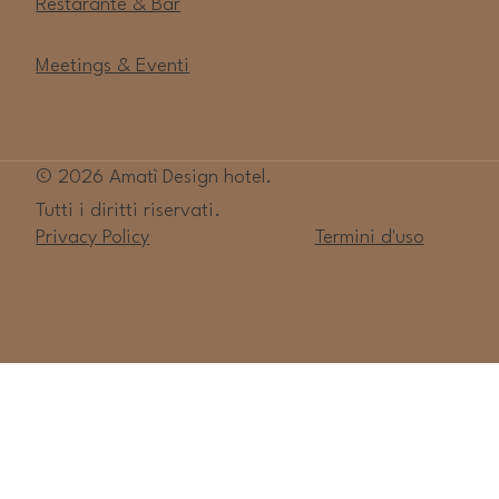
Restarante & Bar
Meetings & Eventi
© 2026 Amatì Design hotel.
Tutti i diritti riservati.
Privacy Policy
Termini d'uso