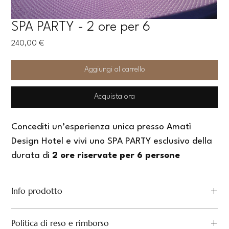
SPA PARTY - 2 ore per 6
Prezzo
240,00 €
Aggiungi al carrello
Acquista ora
Concediti un’esperienza unica presso Amatì 
Design Hotel e vivi uno SPA PARTY esclusivo della 
durata di 
2 ore riservate
per 6 persone 
dedicato al relax, al divertimento e al piacere di 
stare insieme.
Info prodotto
Non prenotabile nei mesi di luglio e agosto 
Usa questo spazio per i dettagli del prodotto, come 
taglie, 
Politica di reso e rimborso
materiali e istruzioni per la cura
. Sottolinea anche cosa lo 
Un’atmosfera elegante e raffinata ti accoglierà 