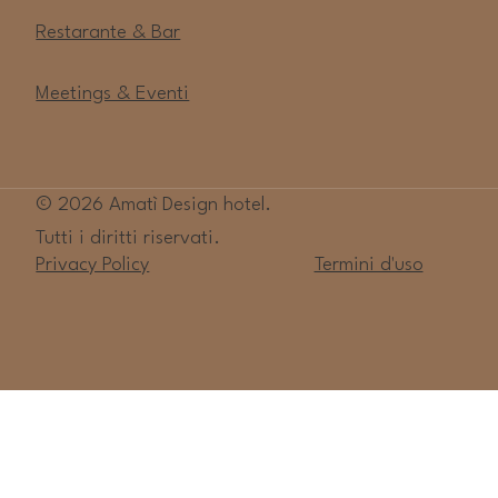
Restarante & Bar
Meetings & Eventi
© 2026 Amatì Design hotel.
Tutti i diritti riservati.
Privacy Policy
Termini d'uso